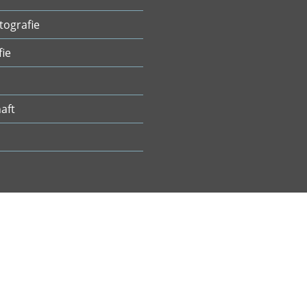
tografie
fie
aft