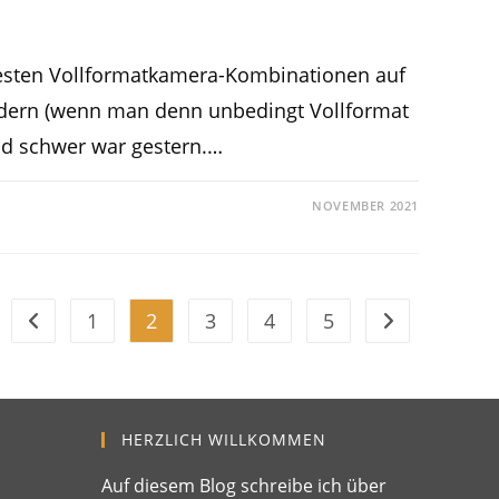
chtesten Vollformatkamera-Kombinationen auf
dern (wenn man denn unbedingt Vollformat
d schwer war gestern.…
NOVEMBER 2021
1
2
3
4
5
HERZLICH WILLKOMMEN
Auf diesem Blog schreibe ich über